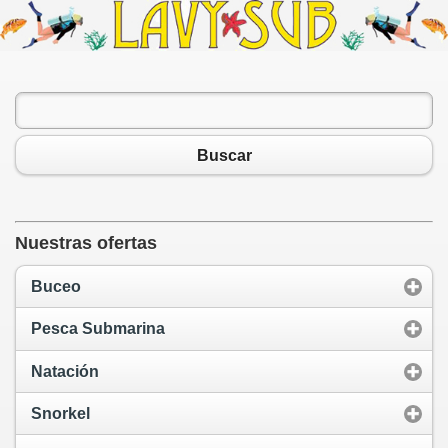
Buscar
Nuestras ofertas
Buceo
Pesca Submarina
Natación
Snorkel