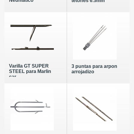
Neumático
tetones 6.5mm
Varilla GT SUPER
3 puntas para arpon
STEEL para Marlin
arrojadizo
car