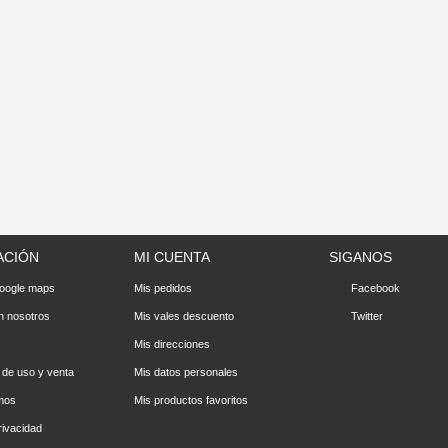
ACIÓN
MI CUENTA
SIGANOS
oogle maps
Mis pedidos
Facebook
n nosotros
Mis vales descuento
Twitter
Mis direcciones
 de uso y venta
Mis datos personales
mos
Mis productos favoritos
rivacidad