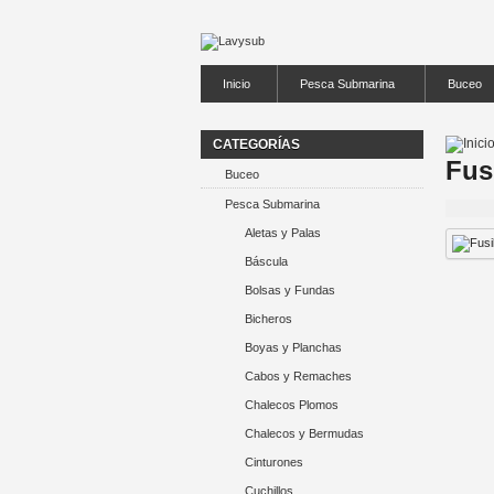
Inicio
Pesca Submarina
Buceo
CATEGORÍAS
Fus
Buceo
Pesca Submarina
Aletas y Palas
Báscula
Bolsas y Fundas
Bicheros
Boyas y Planchas
Cabos y Remaches
Chalecos Plomos
Chalecos y Bermudas
Cinturones
Cuchillos