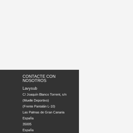
CONTACTE CON
NOSOTROS
Lavysub
C/ Joaquín Blanco Torrent, s/n 

(Muelle Deportivo)

(Frente Pantalán L-10)

Las Palmas de Gran Canaria

España

35005

España
