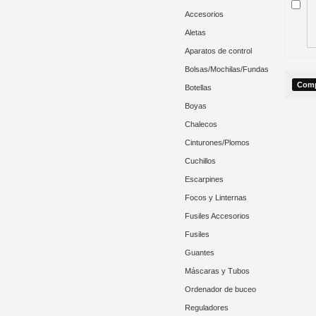
Accesorios
Aletas
Aparatos de control
Bolsas/Mochilas/Fundas
Botellas
Boyas
Chalecos
Cinturones/Plomos
Cuchillos
Escarpines
Focos y Linternas
Fusiles Accesorios
Fusiles
Guantes
Máscaras y Tubos
Ordenador de buceo
Reguladores