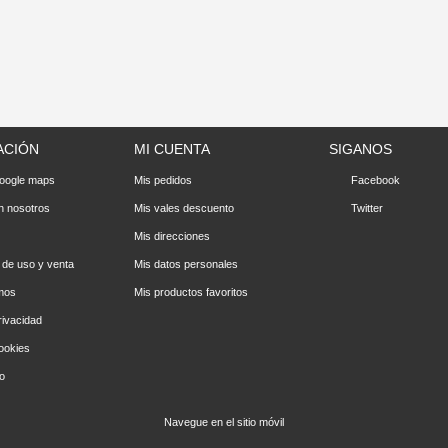
ACIÓN
MI CUENTA
SIGANOS
oogle maps
Mis pedidos
Facebook
n nosotros
Mis vales descuento
Twitter
Mis direcciones
 de uso y venta
Mis datos personales
mos
Mis productos favoritos
rivacidad
cookies
io
Navegue en el sitio móvil