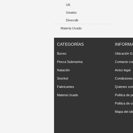
UK
Uwatec
Divevolk
Materia Usado
CATEGORÍAS
INFORM
Buceo
Ubicación G
Pesca Submarina
Contacte co
Natación
Aviso legal
Snorkel
Condiciones
Fabricantes
Quienes so
Materia Usado
Política de p
Política de 
Mapa del sit