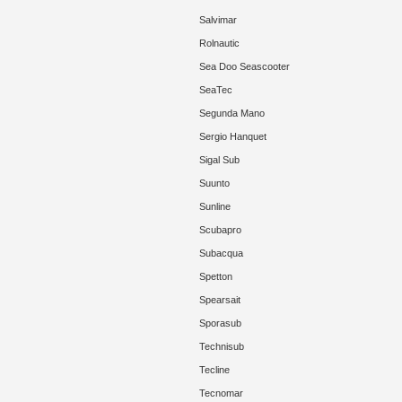
Salvimar
Rolnautic
Sea Doo Seascooter
SeaTec
Segunda Mano
Sergio Hanquet
Sigal Sub
Suunto
Sunline
Scubapro
Subacqua
Spetton
Spearsait
Sporasub
Technisub
Tecline
Tecnomar