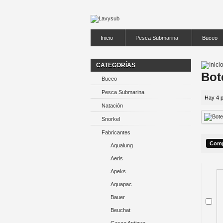
Inicio
Pesca Submarina
Buceo
CATEGORÍAS
Bot
Buceo
Pesca Submarina
Hay 4 p
Natación
Snorkel
Fabricantes
Aqualung
Aeris
Apeks
Aquapac
Bauer
Beuchat