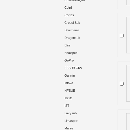
Casco Antiguo
Coltri
Cortes
Cressi Sub
Divemania
Dragonsub
Elite
Esclapez
GoPro
FFSUB CKV
Garmin
Intova
HFSUB
Ikelite
IST
Lavysub
Limasport
Mares