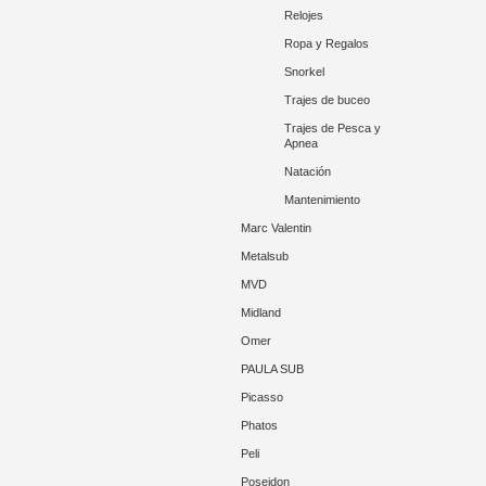
Relojes
Ropa y Regalos
Snorkel
Trajes de buceo
Trajes de Pesca y
Apnea
Natación
Mantenimiento
Marc Valentin
Metalsub
MVD
Midland
Omer
PAULA SUB
Picasso
Phatos
Peli
Poseidon