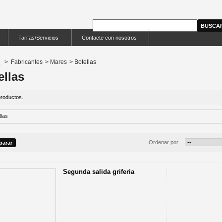
Tarifas/Servicios
Contacte con nosotros
>
Fabricantes
>
Mares
>
Botellas
ellas
roductos.
Ordenar por
Segunda salida griferia