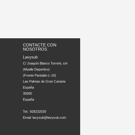
CONTACTE CON
NOSOTROS
Lavysub
C/ Joaquín Blanco Torrent, s/n 

(Muelle Deportivo)

(Frente Pantalán L-10)

Las Palmas de Gran Canaria

España

35005

España

Tel.: 928232530
Email:
lavysub@lavysub.com