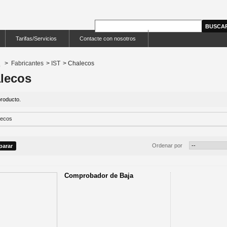
Tarifas/Servicios
Contacte con nosotros
>
Fabricantes
>
IST
>
Chalecos
lecos
roducto.
Ordenar por
Comprobador de Baja