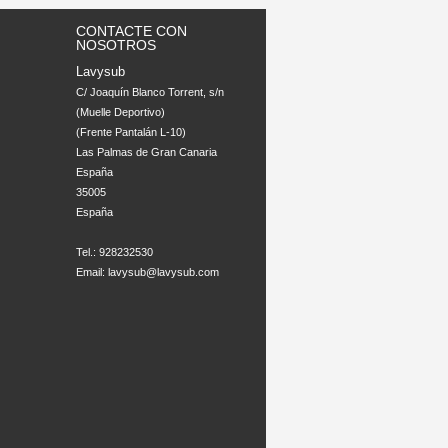
CONTACTE CON
NOSOTROS
Lavysub
C/ Joaquín Blanco Torrent, s/n 

(Muelle Deportivo)

(Frente Pantalán L-10)

Las Palmas de Gran Canaria

España

35005

España

Tel.: 928232530
Email:
lavysub@lavysub.com