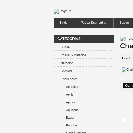
Inicio
Pesca Submarina
Buceo
CATEGORÍAS
Cha
Buceo
Pesca Submarina
Hay 1 p
Natación
Snorkel
Fabricantes
Aqualung
Aeris
Apeks
Aquapac
Bauer
Beuchat