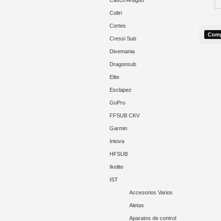
Casco Antiguo
Coltri
Cortes
Cressi Sub
Divemania
Dragonsub
Elite
Esclapez
GoPro
FFSUB CKV
Garmin
Intova
HFSUB
Ikelite
IST
Accesorios Varios
Aletas
Aparatos de control