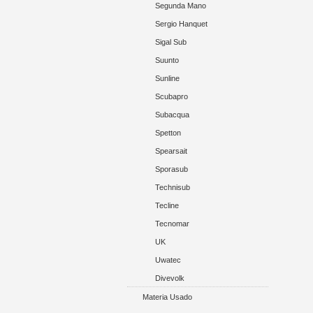
Segunda Mano
Sergio Hanquet
Sigal Sub
Suunto
Sunline
Scubapro
Subacqua
Spetton
Spearsait
Sporasub
Technisub
Tecline
Tecnomar
UK
Uwatec
Divevolk
Materia Usado