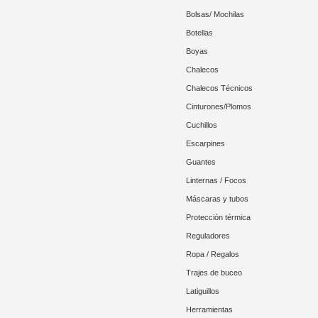
Bolsas/ Mochilas
Botellas
Boyas
Chalecos
Chalecos Técnicos
Cinturones/Plomos
Cuchillos
Escarpines
Guantes
Linternas / Focos
Máscaras y tubos
Protección térmica
Reguladores
Ropa / Regalos
Trajes de buceo
Latiguillos
Herramientas