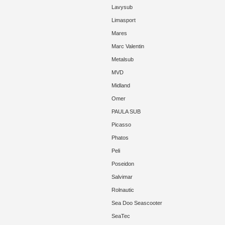
Lavysub
Limasport
Mares
Marc Valentin
Metalsub
MVD
Midland
Omer
PAULA SUB
Picasso
Phatos
Peli
Poseidon
Salvimar
Rolnautic
Sea Doo Seascooter
SeaTec