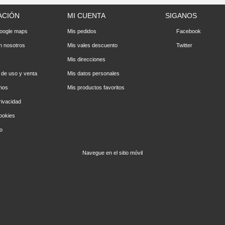
ACIÓN
MI CUENTA
SIGANOS
oogle maps
Mis pedidos
Facebook
n nosotros
Mis vales descuento
Twitter
Mis direcciones
 de uso y venta
Mis datos personales
mos
Mis productos favoritos
rivacidad
cookies
io
Navegue en el sitio móvil