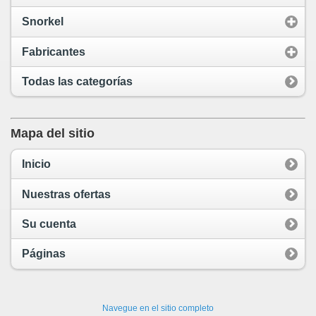
Snorkel
Fabricantes
Todas las categorías
Mapa del sitio
Inicio
Nuestras ofertas
Su cuenta
Páginas
Navegue en el sitio completo