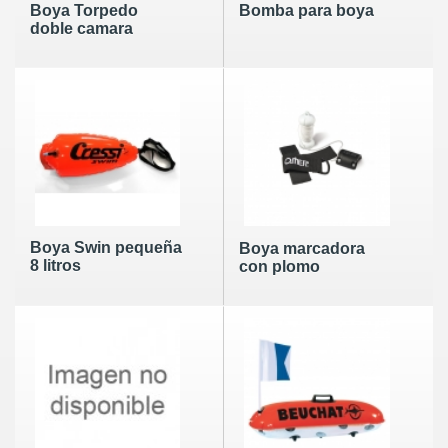
Boya Torpedo
Bomba para boya
doble camara
Boya Swin pequeña
Boya marcadora
8 litros
con plomo