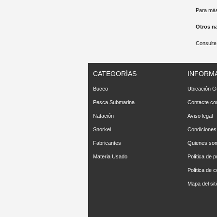
Para más
Otros n
Consulte
CATEGORÍAS
INFORM
Buceo
Ubicación G
Pesca Submarina
Contacte co
Natación
Aviso legal
Snorkel
Condiciones
Fabricantes
Quienes so
Materia Usado
Política de p
Política de 
Mapa del sit