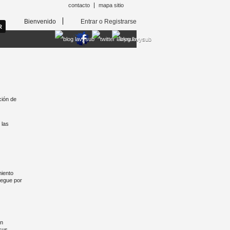
contacto
mapa sitio
Bienvenido
Entrar o Registrarse
ción de
 las
miento
vegue por
on
sus