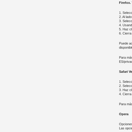
Firefox.
1. Selecci
2. Al lad
3. Selecc
4. Usand
5. Haz cl
6. Cierra
Puede ace
disponib
Para más 
ES/priva
Safari V
1. Selecc
2. Selecc
3. Haz cl
4. Cierra
Para más
Opera
Opciones
Las opci