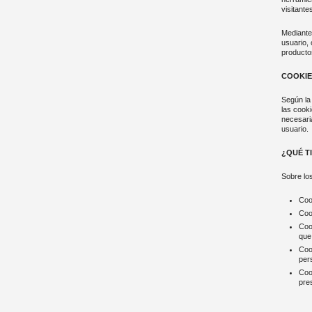
visitante
Mediante
usuario,
producto
COOKIE
Según la 
las cooki
necesaria
usuario.
¿QUÉ T
Sobre lo
Coo
Coo
Coo
que 
Coo
per
Coo
pre