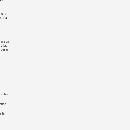
es al
aseña,
rio son
 y las
 por el
on las
iones
a la