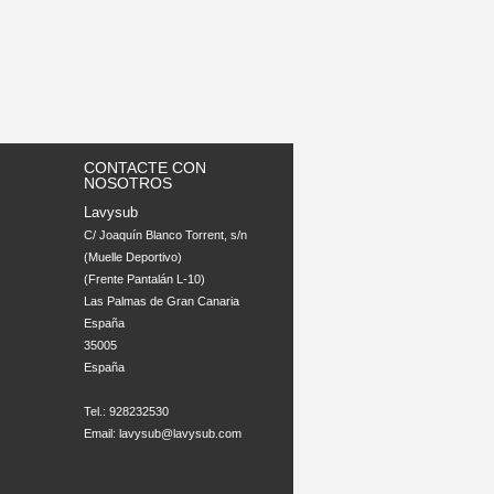
CONTACTE CON
NOSOTROS
Lavysub
C/ Joaquín Blanco Torrent, s/n 

(Muelle Deportivo)

(Frente Pantalán L-10)

Las Palmas de Gran Canaria

España

35005

España

Tel.: 928232530
Email:
lavysub@lavysub.com