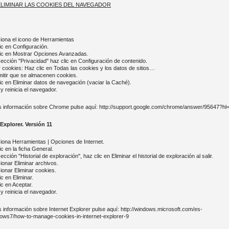
LIMINAR LAS COOKIES DEL NAVEGADOR
ciona el icono de Herramientas
ic en Configuración.
lic en Mostrar Opciones Avanzadas.
sección "Privacidad" haz clic en Configuración de contenido.
r cookies: Haz clic en Todas las cookies y los datos de sitios…
mitir que se almacenen cookies.
ic en Eliminar datos de navegación (vaciar la Caché).
 y reinicia el navegador.
 información sobre Chrome pulse aquí: http://support.google.com/chrome/answer/95647?hl
 Explorer. Versión 11
ciona Herramientas | Opciones de Internet.
ic en la ficha General.
sección "Historial de exploración", haz clic en Eliminar el historial de exploración al salir.
ionar Eliminar archivos.
ionar Eliminar cookies.
ic en Eliminar.
ic en Aceptar.
 y reinicia el navegador.
 información sobre Internet Explorer pulse aquí: http://windows.microsoft.com/es-
ows7/how-to-manage-cookies-in-internet-explorer-9