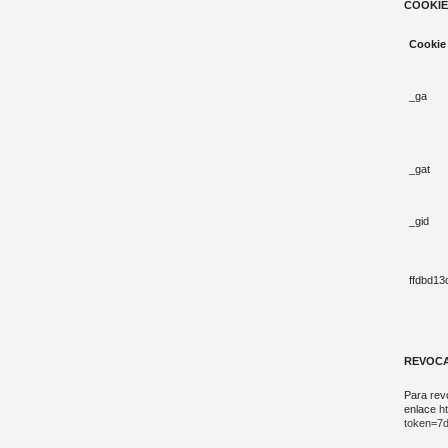
COOKIE
Cookie
_ga
_gat
_gid
ffdbd1
REVOCA
Para rev
enlace
h
token=7