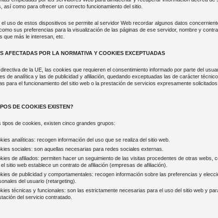
s, así como para ofrecer un correcto funcionamiento del sitio.
 el uso de estos dispositivos se permite al servidor Web recordar algunos datos concernient
 como sus preferencias para la visualización de las páginas de ese servidor, nombre y contr
s que más le interesan, etc.
S AFECTADAS POR LA NORMATIVA Y COOKIES EXCEPTUADAS
directiva de la UE, las cookies que requieren el consentimiento informado por parte del usua
es de analítica y las de publicidad y afiliación, quedando exceptuadas las de carácter técnico
s para el funcionamiento del sitio web o la prestación de servicios expresamente solicitados
IPOS DE COOKIES EXISTEN?
s tipos de cookies, existen cinco grandes grupos:
kies analíticas: recogen información del uso que se realiza del sitio web.
kies sociales: son aquellas necesarias para redes sociales externas.
kies de afiliados: permiten hacer un seguimiento de las visitas procedentes de otras webs, c
el sitio web establece un contrato de afiliación (empresas de afiliación).
kies de publicidad y comportamentales: recogen información sobre las preferencias y elecc
sonales del usuario (retargeting).
kies técnicas y funcionales: son las estrictamente necesarias para el uso del sitio web y par
stación del servicio contratado.